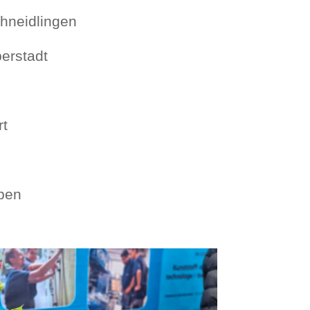
hneidlingen
erstadt
rt
eben