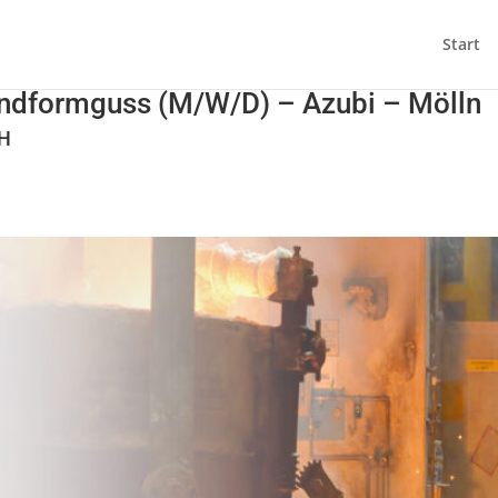
Start
ndformguss (M/W/D) – Azubi – Mölln
bH