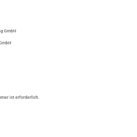
ing GmbH
u GmbH
mer ist erforderlich.